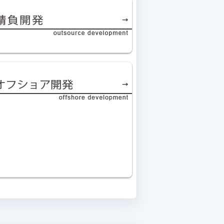
お客様から注文頂いたシステムを開発致します。
業務内容や要望をヒアリングさせて頂きベストプ
ラクティスなシステムのご提供を致します。
フショア開発（オフショアかいはつ、英語: offs
ore development）とは、情報技術（IT）開発の
一部業務を関連海外サプライヤーなどを通じて行
われる委託開発の一種である。例えば、ソフトウ
ェア開発、ウェブシステム開発やスマートフォン
のアプリケーション開発など。（ウィキペディア
より）
現地パートナー会社の成熟度により、品質管理
型、進捗管理型など、管理方法を柔軟に変え現地
パートナーと協力してシステム開発を行います。